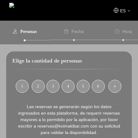
ES
Fecha
Hora
Personas
Elige la cantidad de personas
1
2
3
4
5
6
Las reservas se generarán según los datos
ingresados en esta plataforma, de requerir reservas
mayores a lo permitido por la aplicación, por favor
escribir a reservas@koimakibar.com con su solicitud
para validar la disponibilidad.